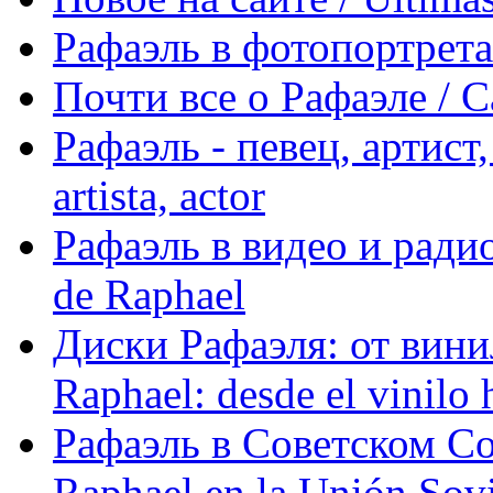
Рафаэль в фотопортретах 
Почти все о Рафаэле / C
Рафаэль - певец, артист, 
artista, actor
Рафаэль в видео и радио
de Raphael
Диски Рафаэля: от винил
Raphael: desde el vinilo 
Рафаэль в Советском С
Raphael en la Unión Sovi