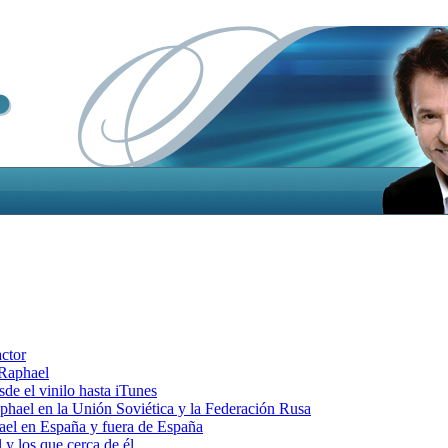
actor
 Raphael
e el vinilo hasta iTunes
el en la Unión Soviética y la Federación Rusa
el en España y fuera de España
y los que cerca de él