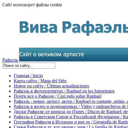
Сайт использует файлы cookie
Рафаэль
Главная / Inicio
Карта сайта / Mapa del Sitio
Новое на сайте / Últimas actualizaciones
Рафаэль в фотопортретах / Raphael en los fotoretratos
Почти все о Рафаэле / Casi todo sobre Raphael
Рафаэль - певец, артист, актер / Raphael es cantante, artista, 
Рафаэль в видео и радиоархивах / Video y radioarchivos de
Диски Рафаэля: от винила до iTunes / Discos de Raphael: desd
Рафаэль в Советском Союзе и Российской Федерации / Rapha
География Рафаэля в Испании и вне ее / Geografía de Rapha
Семья Рафаэля и те, кто рядом с ним / La familia de Raphael 