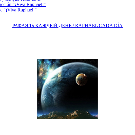
acción "¡Viva Raphael!"
e "¡Viva Raphael!"
РАФАЭЛЬ КАЖДЫЙ ДЕНЬ / RAPHAEL CADA DÍA