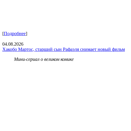
[
Подробнее
]
04.08.2026
Хакобо Мартос, старший сын Рафаэля снимает новый фильм
Мини-сериал о великом комике