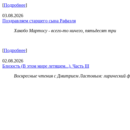
[
Подробнее
]
03.08.2026
Поздравляем старшего сына Рафаэля
Хакобо Мартосу - всего-то ничего, пятьдесят три
[
Подробнее
]
02.08.2026
Близость (В этом мире летящем...). Часть III
Воскресные чтения с Дмитрием Ластовым:
лирический 