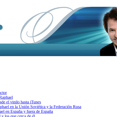
actor
 Raphael
e el vinilo hasta iTunes
el en la Unión Soviética y la Federación Rusa
el en España y fuera de España
y los que cerca de él