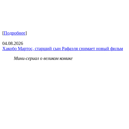
[
Подробнее
]
04.08.2026
Хакобо Мартос, старший сын Рафаэля снимает новый фильм
Мини-сериал о великом комике