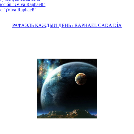
acción "¡Viva Raphael!"
e "¡Viva Raphael!"
РАФАЭЛЬ КАЖДЫЙ ДЕНЬ / RAPHAEL CADA DÍA