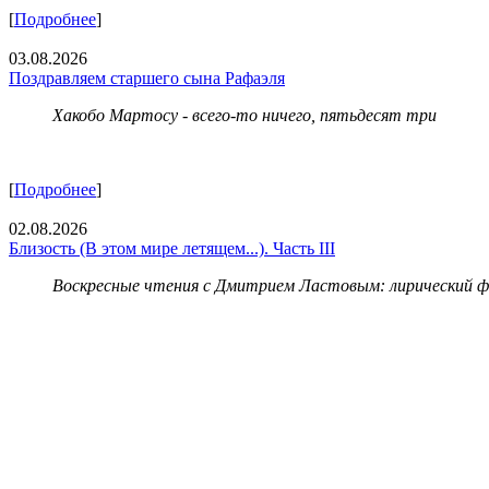
[
Подробнее
]
03.08.2026
Поздравляем старшего сына Рафаэля
Хакобо Мартосу - всего-то ничего, пятьдесят три
[
Подробнее
]
02.08.2026
Близость (В этом мире летящем...). Часть III
Воскресные чтения с Дмитрием Ластовым:
лирический 