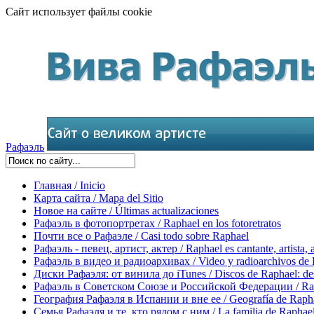
Сайт использует файлы cookie
Рафаэль
Главная / Inicio
Карта сайта / Mapa del Sitio
Новое на сайте / Últimas actualizaciones
Рафаэль в фотопортретах / Raphael en los fotoretratos
Почти все о Рафаэле / Casi todo sobre Raphael
Рафаэль - певец, артист, актер / Raphael es cantante, artista, 
Рафаэль в видео и радиоархивах / Video y radioarchivos de
Диски Рафаэля: от винила до iTunes / Discos de Raphael: desd
Рафаэль в Советском Союзе и Российской Федерации / Rapha
География Рафаэля в Испании и вне ее / Geografía de Rapha
Семья Рафаэля и те, кто рядом с ним / La familia de Raphael 