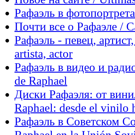
Рафаэль в фотопортретах 
Почти все о Рафаэле / C
Рафаэль - певец, артист, 
artista, actor
Рафаэль в видео и радио
de Raphael
Диски Рафаэля: от винил
Raphael: desde el vinilo 
Рафаэль в Советском С
Raphael en la Unión Sovi