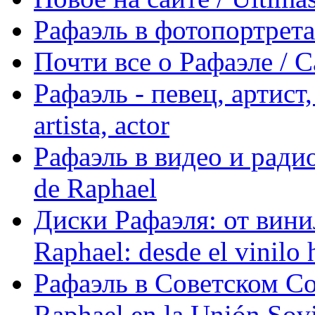
Рафаэль в фотопортретах 
Почти все о Рафаэле / C
Рафаэль - певец, артист, 
artista, actor
Рафаэль в видео и радио
de Raphael
Диски Рафаэля: от винил
Raphael: desde el vinilo 
Рафаэль в Советском С
Raphael en la Unión Sovi