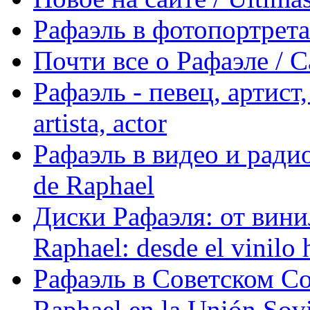
Рафаэль в фотопортретах 
Почти все о Рафаэле / C
Рафаэль - певец, артист, 
artista, actor
Рафаэль в видео и радио
de Raphael
Диски Рафаэля: от винил
Raphael: desde el vinilo 
Рафаэль в Советском С
Raphael en la Unión Sovi