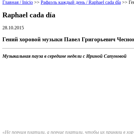
Главная / Inicio
>>
Рафаэль каждый день / Raphael cada día
>>
Ге
Raphael cada día
28.10.2015
Гений хоровой музыки Павел Григорьевич Чесно
Музыкальная пауза в середине недели с Ириной Сапуновой
«Не певчим платили, а певчие платили, чтобы их приняли в хор 