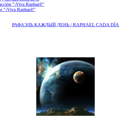
acción "¡Viva Raphael!"
e "¡Viva Raphael!"
РАФАЭЛЬ КАЖДЫЙ ДЕНЬ / RAPHAEL CADA DÍA