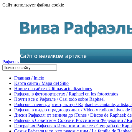
Сайт использует файлы cookie
Рафаэль
Главная / Inicio
Карта сайта / Mapa del Sitio
Новое на сайте / Últimas actualizaciones
Рафаэль в фотопортретах / Raphael en los fotoretratos
Почти все о Рафаэле / Casi todo sobre Raphael
Рафаэль - певец, артист, актер / Raphael es cantante, artista, 
Рафаэль в видео и радиоархивах / Video y radioarchivos de
Диски Рафаэля: от винила до iTunes / Discos de Raphael: desd
Рафаэль в Советском Союзе и Российской Федерации / Rapha
География Рафаэля в Испании и вне ее / Geografía de Rapha
Семья Рафаэля и те, кто рядом с ним / La familia de Raphael 