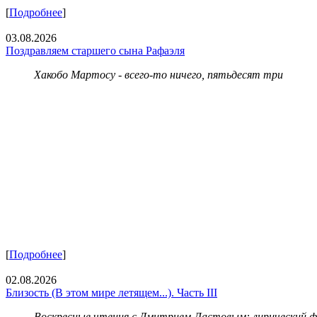
[
Подробнее
]
03.08.2026
Поздравляем старшего сына Рафаэля
Хакобо Мартосу - всего-то ничего, пятьдесят три
[
Подробнее
]
02.08.2026
Близость (В этом мире летящем...). Часть III
Воскресные чтения с Дмитрием Ластовым:
лирический 