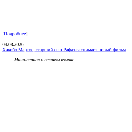
[
Подробнее
]
04.08.2026
Хакобо Мартос, старший сын Рафаэля снимает новый фильм
Мини-сериал о великом комике