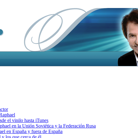
actor
 Raphael
e el vinilo hasta iTunes
el en la Unión Soviética y la Federación Rusa
el en España y fuera de España
y los que cerca de él