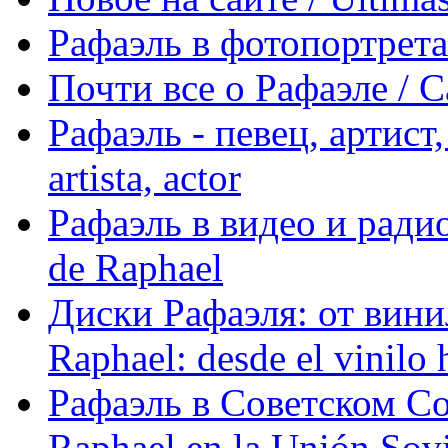
Рафаэль в фотопортретах 
Почти все о Рафаэле / C
Рафаэль - певец, артист, 
artista, actor
Рафаэль в видео и радио
de Raphael
Диски Рафаэля: от винил
Raphael: desde el vinilo 
Рафаэль в Советском С
Raphael en la Unión Sovi