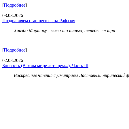
[
Подробнее
]
03.08.2026
Поздравляем старшего сына Рафаэля
Хакобо Мартосу - всего-то ничего, пятьдесят три
[
Подробнее
]
02.08.2026
Близость (В этом мире летящем...). Часть III
Воскресные чтения с Дмитрием Ластовым:
лирический 