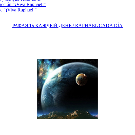
acción "¡Viva Raphael!"
e "¡Viva Raphael!"
РАФАЭЛЬ КАЖДЫЙ ДЕНЬ / RAPHAEL CADA DÍA