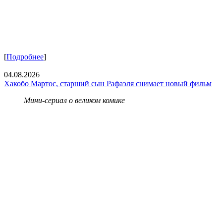
[
Подробнее
]
04.08.2026
Хакобо Мартос, старший сын Рафаэля снимает новый фильм
Мини-сериал о великом комике