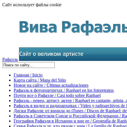
Сайт использует файлы cookie
Рафаэль
Главная / Inicio
Карта сайта / Mapa del Sitio
Новое на сайте / Últimas actualizaciones
Рафаэль в фотопортретах / Raphael en los fotoretratos
Почти все о Рафаэле / Casi todo sobre Raphael
Рафаэль - певец, артист, актер / Raphael es cantante, artista, 
Рафаэль в видео и радиоархивах / Video y radioarchivos de
Диски Рафаэля: от винила до iTunes / Discos de Raphael: desd
Рафаэль в Советском Союзе и Российской Федерации / Rapha
География Рафаэля в Испании и вне ее / Geografía de Rapha
Семья Рафаэля и те, кто рядом с ним / La familia de Raphael 