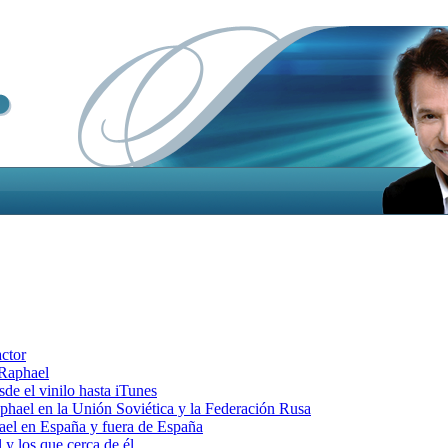
actor
 Raphael
e el vinilo hasta iTunes
el en la Unión Soviética y la Federación Rusa
el en España y fuera de España
y los que cerca de él