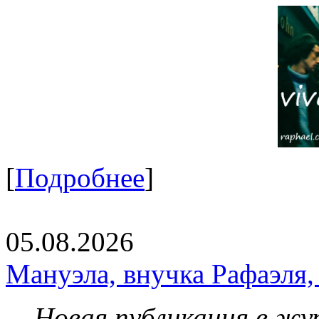
[
Подробнее
]
05.08.2026
Мануэла, внучка Рафаэля,
Новая публикация в жу