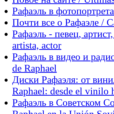
Рафаэль в фотопортретах 
Почти все о Рафаэле / C
Рафаэль - певец, артист, 
artista, actor
Рафаэль в видео и радио
de Raphael
Диски Рафаэля: от винил
Raphael: desde el vinilo 
Рафаэль в Советском С
Raphael en la Unión Sovi