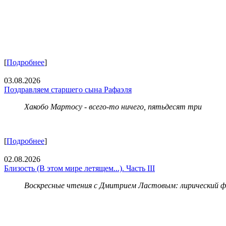
[
Подробнее
]
03.08.2026
Поздравляем старшего сына Рафаэля
Хакобо Мартосу - всего-то ничего, пятьдесят три
[
Подробнее
]
02.08.2026
Близость (В этом мире летящем...). Часть III
Воскресные чтения с Дмитрием Ластовым:
лирический 