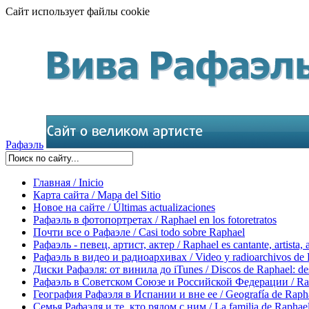
Сайт использует файлы cookie
Рафаэль
Главная / Inicio
Карта сайта / Mapa del Sitio
Новое на сайте / Últimas actualizaciones
Рафаэль в фотопортретах / Raphael en los fotoretratos
Почти все о Рафаэле / Casi todo sobre Raphael
Рафаэль - певец, артист, актер / Raphael es cantante, artista, 
Рафаэль в видео и радиоархивах / Video y radioarchivos de
Диски Рафаэля: от винила до iTunes / Discos de Raphael: desd
Рафаэль в Советском Союзе и Российской Федерации / Rapha
География Рафаэля в Испании и вне ее / Geografía de Rapha
Семья Рафаэля и те, кто рядом с ним / La familia de Raphael 