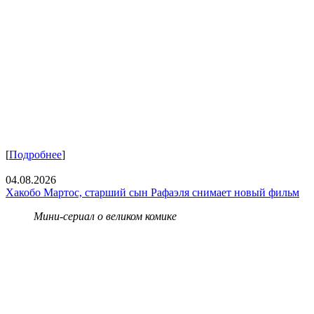
[
Подробнее
]
04.08.2026
Хакобо Мартос, старший сын Рафаэля снимает новый фильм
Мини-сериал о великом комике