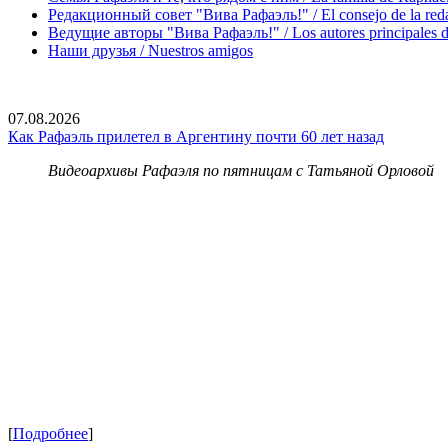
Редакционный совет "Вива Рафаэль!" / El consejo de la red
Ведущие авторы "Вива Рафаэль!" / Los autores principales d
Наши друзья / Nuestros amigos
07.08.2026
Как Рафаэль прилетел в Аргентину почти 60 лет назад
Видеоархивы Рафаэля по пятницам с Татьяной Орловой
[
Подробнее
]