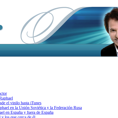
actor
 Raphael
e el vinilo hasta iTunes
el en la Unión Soviética y la Federación Rusa
el en España y fuera de España
y los que cerca de él