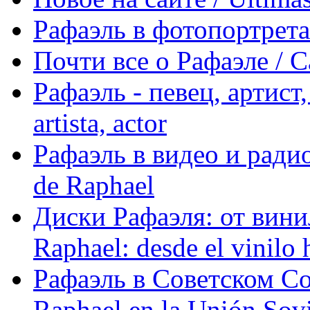
Рафаэль в фотопортретах 
Почти все о Рафаэле / C
Рафаэль - певец, артист, 
artista, actor
Рафаэль в видео и радио
de Raphael
Диски Рафаэля: от винил
Raphael: desde el vinilo 
Рафаэль в Советском С
Raphael en la Unión Sovi