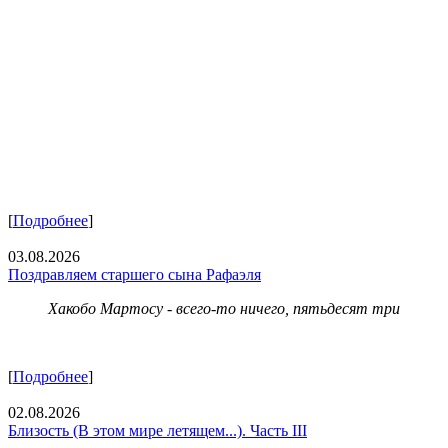
[
Подробнее
]
03.08.2026
Поздравляем старшего сына Рафаэля
Хакобо Мартосу - всего-то ничего, пятьдесят три
[
Подробнее
]
02.08.2026
Близость (В этом мире летящем...). Часть III