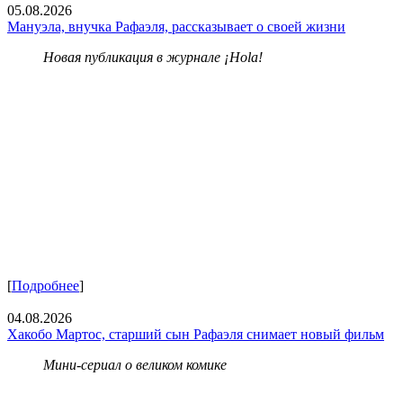
05.08.2026
Мануэла, внучка Рафаэля, рассказывает о своей жизни
Новая публикация в журнале ¡Hola!
[
Подробнее
]
04.08.2026
Хакобо Мартос, старший сын Рафаэля снимает новый фильм
Мини-сериал о великом комике