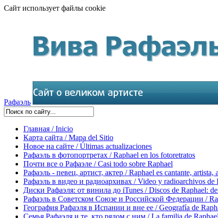
Сайт использует файлы cookie
Рафаэль
Главная / Inicio
Карта сайта / Mapa del Sitio
Новое на сайте / Últimas actualizaciones
Рафаэль в фотопортретах / Raphael en los fotoretratos
Почти все о Рафаэле / Casi todo sobre Raphael
Рафаэль - певец, артист, актер / Raphael es cantante, artista, 
Рафаэль в видео и радиоархивах / Video y radioarchivos de
Диски Рафаэля: от винила до iTunes / Discos de Raphael: desd
Рафаэль в Советском Союзе и Российской Федерации / Rapha
География Рафаэля в Испании и вне ее / Geografía de Rapha
Семья Рафаэля и те, кто рядом с ним / La familia de Raphael 