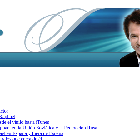
actor
 Raphael
e el vinilo hasta iTunes
el en la Unión Soviética y la Federación Rusa
el en España y fuera de España
y los que cerca de él