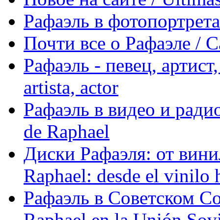
Рафаэль в фотопортретах 
Почти все о Рафаэле / C
Рафаэль - певец, артист, 
artista, actor
Рафаэль в видео и радио
de Raphael
Диски Рафаэля: от винил
Raphael: desde el vinilo 
Рафаэль в Советском С
Raphael en la Unión Sovi