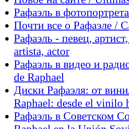
Рафаэль в фотопортретах 
Почти все о Рафаэле / C
Рафаэль - певец, артист, 
artista, actor
Рафаэль в видео и радио
de Raphael
Диски Рафаэля: от винил
Raphael: desde el vinilo 
Рафаэль в Советском С
Raphael en la Unión Sovi