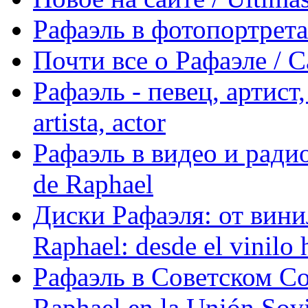
Рафаэль в фотопортретах 
Почти все о Рафаэле / C
Рафаэль - певец, артист, 
artista, actor
Рафаэль в видео и радио
de Raphael
Диски Рафаэля: от винил
Raphael: desde el vinilo 
Рафаэль в Советском С
Raphael en la Unión Sovi