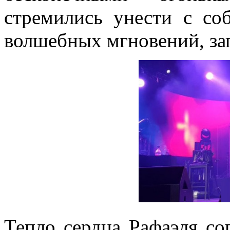
стремились унести с со
волшебных мгновений, зап
Тепло сердца Рафаэля сог