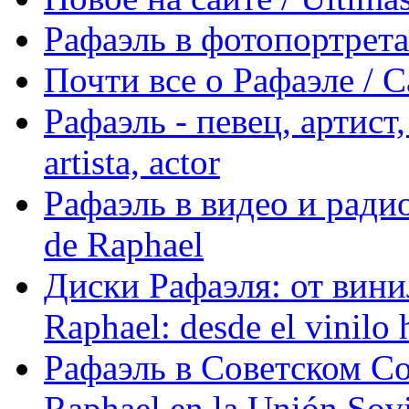
Рафаэль в фотопортретах 
Почти все о Рафаэле / C
Рафаэль - певец, артист, 
artista, actor
Рафаэль в видео и радио
de Raphael
Диски Рафаэля: от винил
Raphael: desde el vinilo 
Рафаэль в Советском С
Raphael en la Unión Sovi