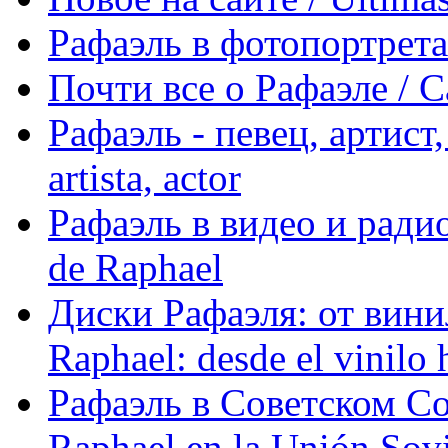
Рафаэль в фотопортретах 
Почти все о Рафаэле / C
Рафаэль - певец, артист, 
artista, actor
Рафаэль в видео и радио
de Raphael
Диски Рафаэля: от винил
Raphael: desde el vinilo 
Рафаэль в Советском С
Raphael en la Unión Sovi