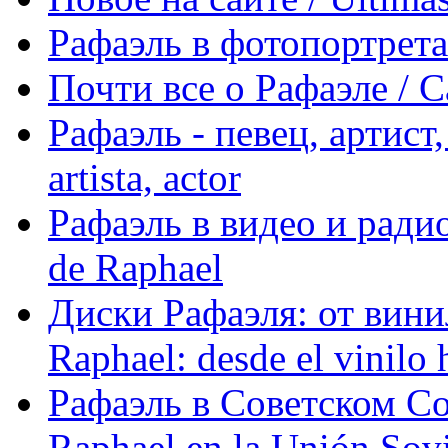
Рафаэль в фотопортретах 
Почти все о Рафаэле / C
Рафаэль - певец, артист, 
artista, actor
Рафаэль в видео и радио
de Raphael
Диски Рафаэля: от винил
Raphael: desde el vinilo 
Рафаэль в Советском С
Raphael en la Unión Sovi