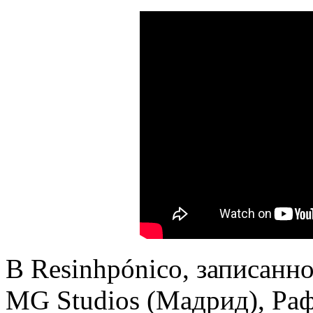
В Resinhpónico, записанн
MG Studios (Мадрид), Раф