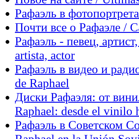
Рафаэль в фотопортретах 
Почти все о Рафаэле / C
Рафаэль - певец, артист, 
artista, actor
Рафаэль в видео и радио
de Raphael
Диски Рафаэля: от винил
Raphael: desde el vinilo 
Рафаэль в Советском С
Raphael en la Unión Sovi