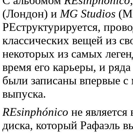
С альбомом
REsinph
ó
nico
(Лондон) и
MG
Studios
(Ма
РЕструктурируется, пров
классических вещей из сво
некоторых из самых леген
время его карьеры, и ряд
были записаны впервые с
выпуска.
REsinphónico
не является
диска, который Рафаэль вы