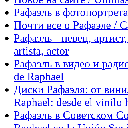
Рафаэль в фотопортретах 
Почти все о Рафаэле / C
Рафаэль - певец, артист, 
artista, actor
Рафаэль в видео и радио
de Raphael
Диски Рафаэля: от винил
Raphael: desde el vinilo 
Рафаэль в Советском С
Raphael en la Unión Sovi