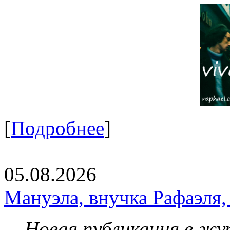
[
Подробнее
]
05.08.2026
Мануэла, внучка Рафаэля,
Новая публикация в жу