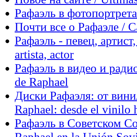
Рафаэль в фотопортретах 
Почти все о Рафаэле / C
Рафаэль - певец, артист, 
artista, actor
Рафаэль в видео и радио
de Raphael
Диски Рафаэля: от винил
Raphael: desde el vinilo 
Рафаэль в Советском С
Raphael en la Unión Sovi