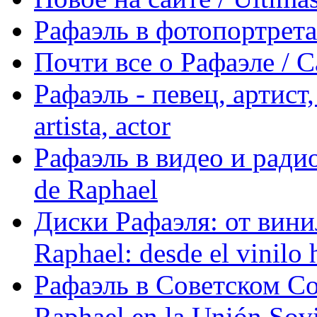
Рафаэль в фотопортретах 
Почти все о Рафаэле / C
Рафаэль - певец, артист, 
artista, actor
Рафаэль в видео и радио
de Raphael
Диски Рафаэля: от винил
Raphael: desde el vinilo 
Рафаэль в Советском С
Raphael en la Unión Sovi