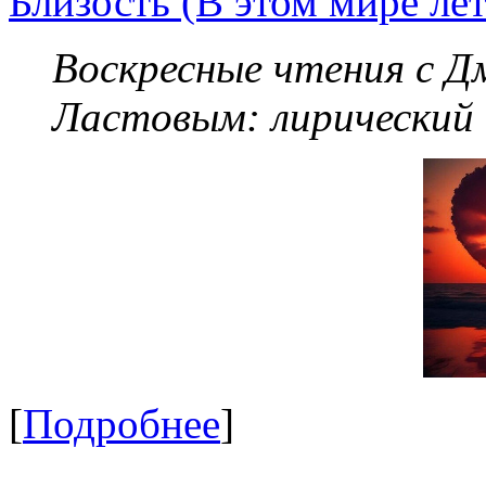
Близость (В этом мире летя
Воскресные чтения с 
Ластовым:
лирический
[
Подробнее
]