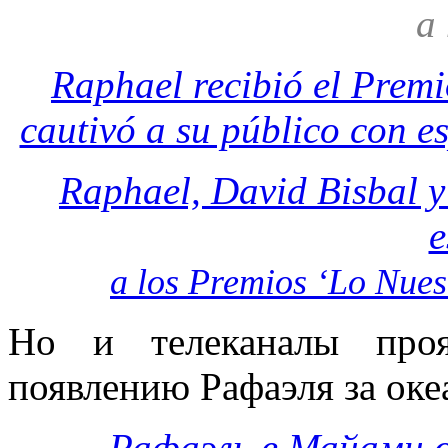
а
Raphael recibió el Premi
cautivó a su público con e
Raphael, David Bisbal y
e
a los Premios ‘Lo Nuest
Но и телеканалы проя
появлению Рафаэля за океа
Рафаэль в Майами о 