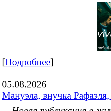
[
Подробнее
]
05.08.2026
Мануэла, внучка Рафаэля,
Новая публикация в жу