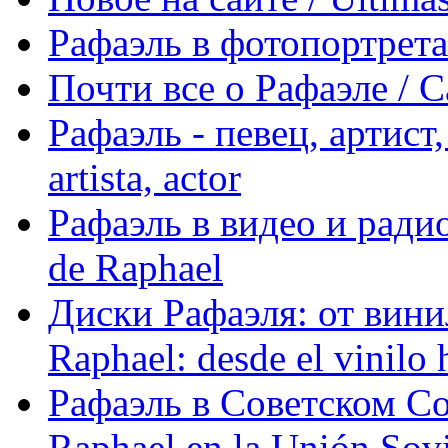
Рафаэль в фотопортретах 
Почти все о Рафаэле / C
Рафаэль - певец, артист, 
artista, actor
Рафаэль в видео и радио
de Raphael
Диски Рафаэля: от винил
Raphael: desde el vinilo 
Рафаэль в Советском С
Raphael en la Unión Sovi