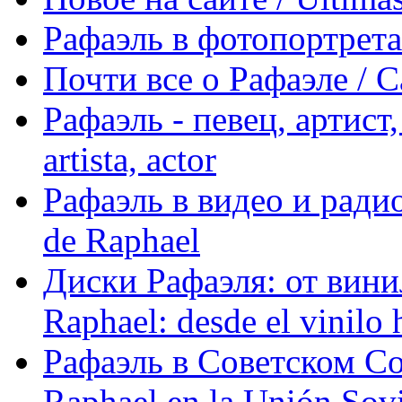
Рафаэль в фотопортретах 
Почти все о Рафаэле / C
Рафаэль - певец, артист, 
artista, actor
Рафаэль в видео и радио
de Raphael
Диски Рафаэля: от винил
Raphael: desde el vinilo 
Рафаэль в Советском С
Raphael en la Unión Sovi