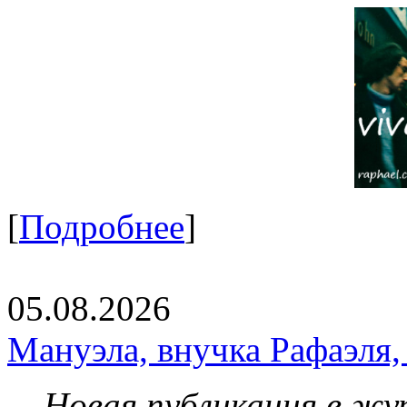
[
Подробнее
]
05.08.2026
Мануэла, внучка Рафаэля,
Новая публикация в жу