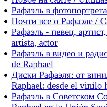
Рафаэль в фотопортретах 
Почти все о Рафаэле / C
Рафаэль - певец, артист, 
artista, actor
Рафаэль в видео и радио
de Raphael
Диски Рафаэля: от винил
Raphael: desde el vinilo 
Рафаэль в Советском С
Raphael en la Unión Sovi