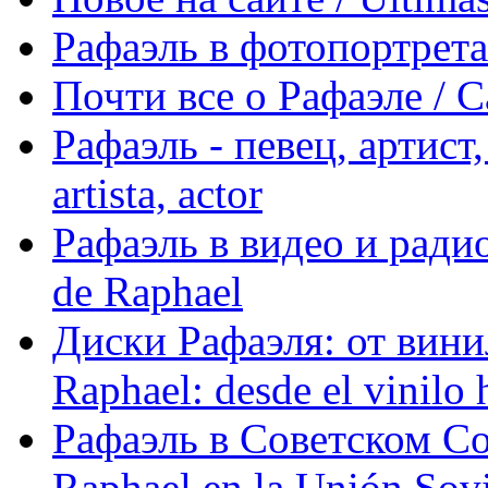
Рафаэль в фотопортретах 
Почти все о Рафаэле / C
Рафаэль - певец, артист, 
artista, actor
Рафаэль в видео и радио
de Raphael
Диски Рафаэля: от винил
Raphael: desde el vinilo 
Рафаэль в Советском С
Raphael en la Unión Sovi