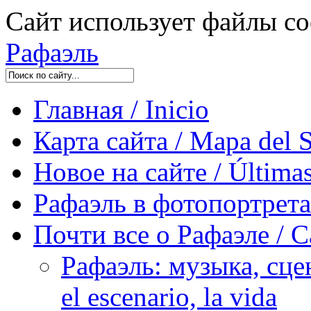
Сайт использует файлы co
Рафаэль
Главная / Inicio
Карта сайта / Mapa del S
Новое на сайте / Últimas
Рафаэль в фотопортретах 
Почти все о Рафаэле / C
Рафаэль: музыка, сцен
el escenario, la vida