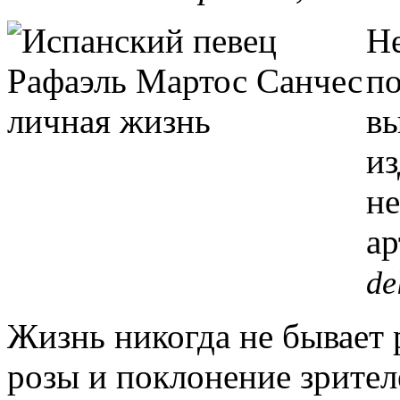
Не
по
в
из
не
ар
de
Жизнь никогда не бывает 
розы и поклонение зрител