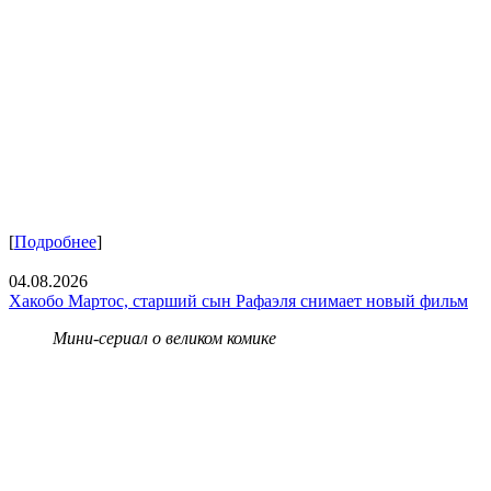
[
Подробнее
]
04.08.2026
Хакобо Мартос, старший сын Рафаэля снимает новый фильм
Мини-сериал о великом комике