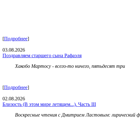
[
Подробнее
]
03.08.2026
Поздравляем старшего сына Рафаэля
Хакобо Мартосу - всего-то ничего, пятьдесят три
[
Подробнее
]
02.08.2026
Близость (В этом мире летящем...). Часть III
Воскресные чтения с Дмитрием Ластовым:
лирический 