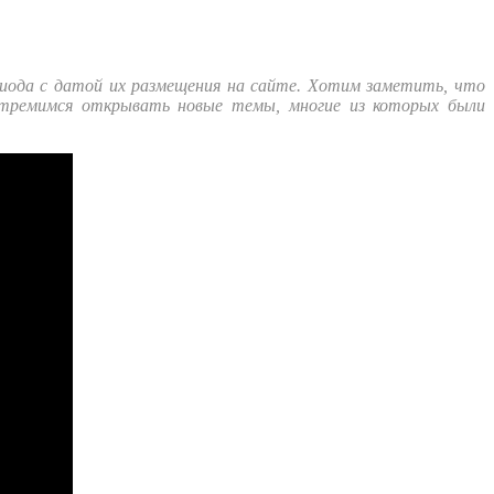
риода с датой их размещения на сайте.
Хотим заметить, что
стремимся открывать новые темы, многие из которых были