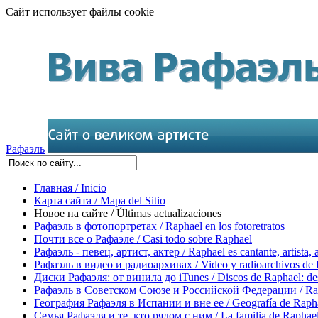
Сайт использует файлы cookie
Рафаэль
Главная / Inicio
Карта сайта / Mapa del Sitio
Новое на сайте / Últimas actualizaciones
Рафаэль в фотопортретах / Raphael en los fotoretratos
Почти все о Рафаэле / Casi todo sobre Raphael
Рафаэль - певец, артист, актер / Raphael es cantante, artista, 
Рафаэль в видео и радиоархивах / Video y radioarchivos de
Диски Рафаэля: от винила до iTunes / Discos de Raphael: desd
Рафаэль в Советском Союзе и Российской Федерации / Rapha
География Рафаэля в Испании и вне ее / Geografía de Rapha
Семья Рафаэля и те, кто рядом с ним / La familia de Raphael 