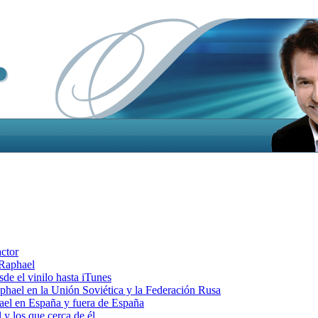
actor
 Raphael
e el vinilo hasta iTunes
el en la Unión Soviética y la Federación Rusa
el en España y fuera de España
y los que cerca de él