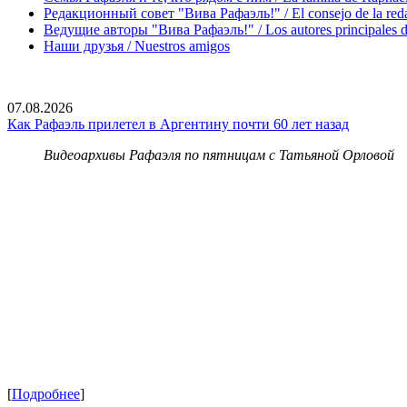
Редакционный совет "Вива Рафаэль!" / El consejo de la red
Ведущие авторы "Вива Рафаэль!" / Los autores principales d
Наши друзья / Nuestros amigos
07.08.2026
Как Рафаэль прилетел в Аргентину почти 60 лет назад
Видеоархивы Рафаэля по пятницам с Татьяной Орловой
[
Подробнее
]