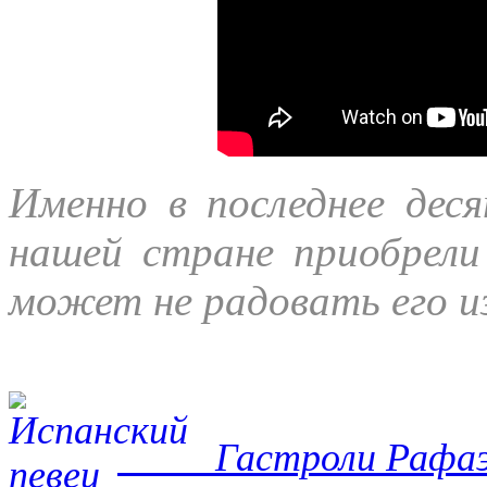
Именно в последнее дес
нашей стране приобрели
может не радовать его и
Гастроли Рафаэля 