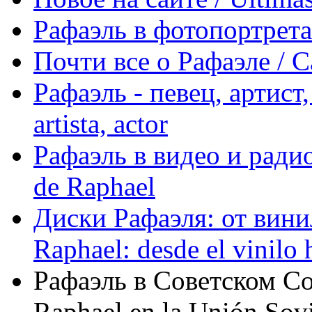
Рафаэль в фотопортретах 
Почти все о Рафаэле / C
Рафаэль - певец, артист, 
artista, actor
Рафаэль в видео и радио
de Raphael
Диски Рафаэля: от винил
Raphael: desde el vinilo 
Рафаэль в Советском С
Raphael en la Unión Sovi