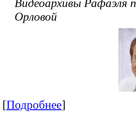
Видеоархивы Рафаэля 
Орловой
[
Подробнее
]