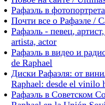
Рафаэль в фотопортретах 
Почти все о Рафаэле / C
Рафаэль - певец, артист, 
artista, actor
Рафаэль в видео и радио
de Raphael
Диски Рафаэля: от винил
Raphael: desde el vinilo 
Рафаэль в Советском С
Raphael en la Unión Sovi