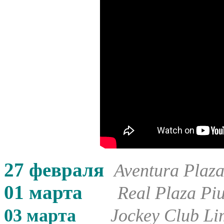
27 февраля
Aventura Plaza
01 марта
Real Plaza Pi
03 марта
Jockey Club L