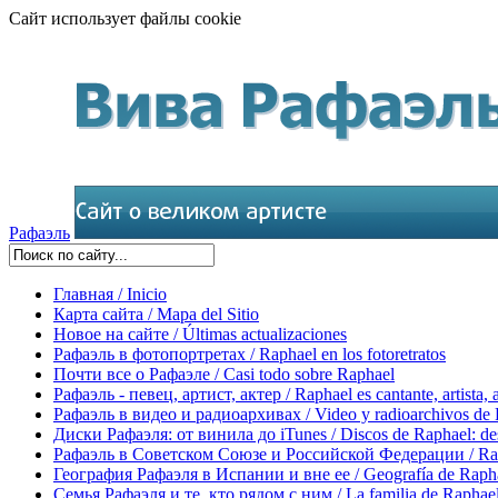
Сайт использует файлы cookie
Рафаэль
Главная / Inicio
Карта сайта / Mapa del Sitio
Новое на сайте / Últimas actualizaciones
Рафаэль в фотопортретах / Raphael en los fotoretratos
Почти все о Рафаэле / Casi todo sobre Raphael
Рафаэль - певец, артист, актер / Raphael es cantante, artista, 
Рафаэль в видео и радиоархивах / Video y radioarchivos de
Диски Рафаэля: от винила до iTunes / Discos de Raphael: desd
Рафаэль в Советском Союзе и Российской Федерации / Rapha
География Рафаэля в Испании и вне ее / Geografía de Rapha
Семья Рафаэля и те, кто рядом с ним / La familia de Raphael 