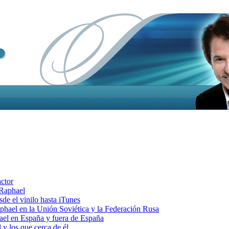
actor
 Raphael
e el vinilo hasta iTunes
el en la Unión Soviética y la Federación Rusa
el en España y fuera de España
y los que cerca de él