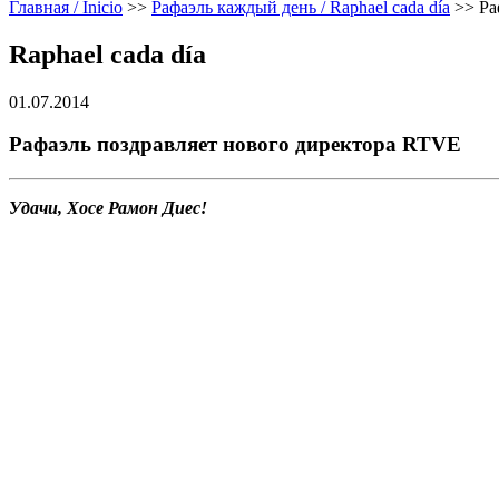
Главная / Inicio
>>
Рафаэль каждый день / Raphael cada día
>>
Ра
Raphael cada día
01.07.2014
Рафаэль поздравляет нового директора RTVE
Удачи, Хосе Рамон Диес!