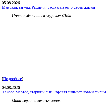
05.08.2026
Мануэла, внучка Рафаэля, рассказывает о своей жизни
Новая публикация в журнале ¡Hola!
[
Подробнее
]
04.08.2026
Хакобо Мартос, старший сын Рафаэля снимает новый фильм
Мини-сериал о великом комике