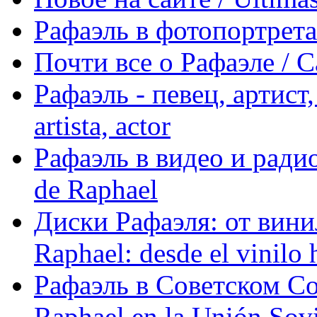
Рафаэль в фотопортретах 
Почти все о Рафаэле / C
Рафаэль - певец, артист, 
artista, actor
Рафаэль в видео и радио
de Raphael
Диски Рафаэля: от винил
Raphael: desde el vinilo 
Рафаэль в Советском С
Raphael en la Unión Sovi