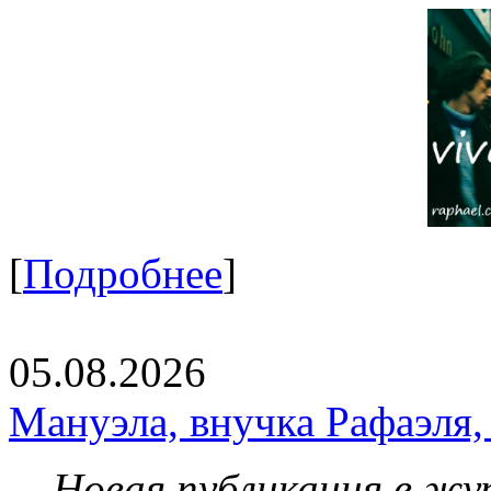
[
Подробнее
]
05.08.2026
Мануэла, внучка Рафаэля,
Новая публикация в жу