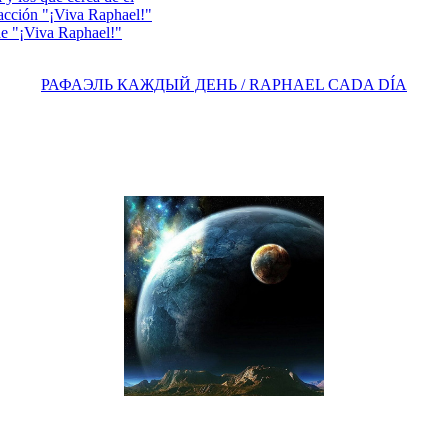
acción "¡Viva Raphael!"
e "¡Viva Raphael!"
РАФАЭЛЬ КАЖДЫЙ ДЕНЬ / RAPHAEL CADA DÍA