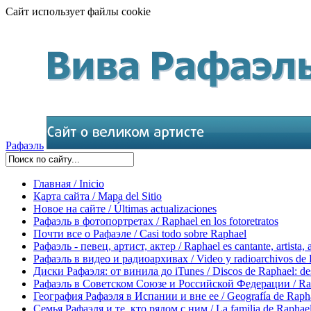
Сайт использует файлы cookie
Рафаэль
Главная / Inicio
Карта сайта / Mapa del Sitio
Новое на сайте / Últimas actualizaciones
Рафаэль в фотопортретах / Raphael en los fotoretratos
Почти все о Рафаэле / Casi todo sobre Raphael
Рафаэль - певец, артист, актер / Raphael es cantante, artista, 
Рафаэль в видео и радиоархивах / Video y radioarchivos de
Диски Рафаэля: от винила до iTunes / Discos de Raphael: desd
Рафаэль в Советском Союзе и Российской Федерации / Rapha
География Рафаэля в Испании и вне ее / Geografía de Rapha
Семья Рафаэля и те, кто рядом с ним / La familia de Raphael 