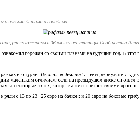
ься новыми датами и городами.
льсира, расположенном в 36 км южнее столицы Сообщества Вале
ознакомил горожан со своими планами на будущий год. В этот р
 рамках его турне "
De amor & desamor
". Певец вернулся в студи
одним маленьким отличием: если на предыдущем диске он отвел г
ься за некоторые из тех, которые артист считает своими драгоц
 в ряды с 13 по 23; 25 евро на балкон; и 20 евро на боковые триб