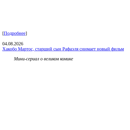
[
Подробнее
]
04.08.2026
Хакобо Мартос, старший сын Рафаэля снимает новый фильм
Мини-сериал о великом комике