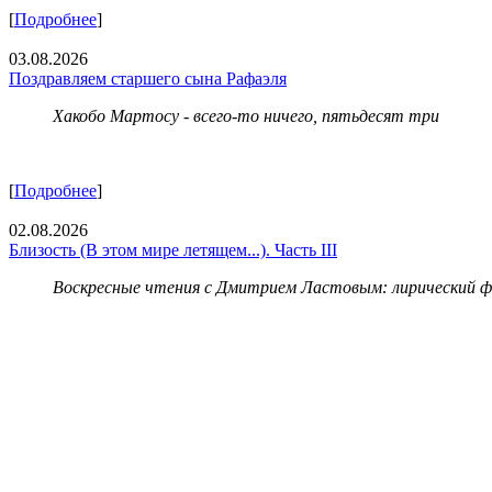
[
Подробнее
]
03.08.2026
Поздравляем старшего сына Рафаэля
Хакобо Мартосу - всего-то ничего, пятьдесят три
[
Подробнее
]
02.08.2026
Близость (В этом мире летящем...). Часть III
Воскресные чтения с Дмитрием Ластовым:
лирический 