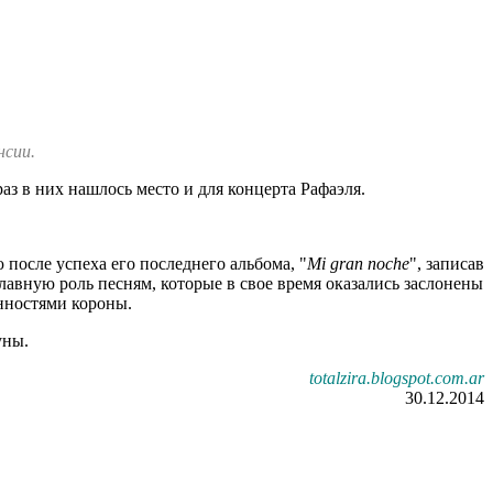
нсии.
аз в них нашлось место и для концерта Рафаэля.
ю после успеха его последнего альбома, "
Mi gran noche
", записав
лавную роль песням, которые в свое время оказались заслонены
енностями короны.
уны.
totalzira.blogspot.com.ar
30.12.2014