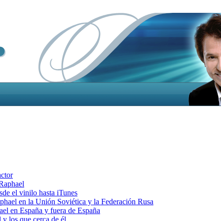
actor
 Raphael
e el vinilo hasta iTunes
el en la Unión Soviética y la Federación Rusa
el en España y fuera de España
y los que cerca de él