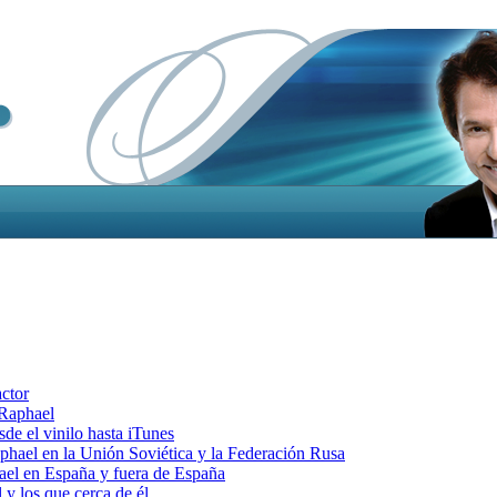
actor
 Raphael
e el vinilo hasta iTunes
el en la Unión Soviética y la Federación Rusa
el en España y fuera de España
y los que cerca de él