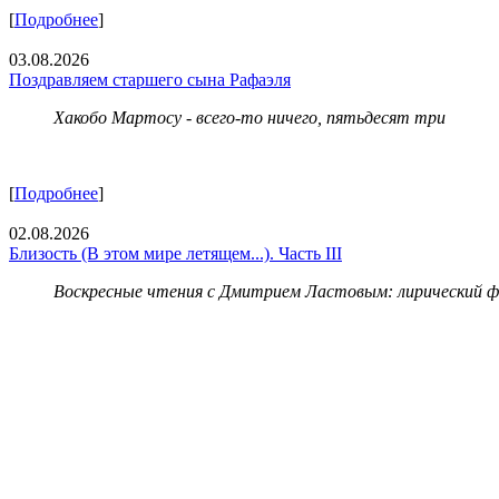
[
Подробнее
]
03.08.2026
Поздравляем старшего сына Рафаэля
Хакобо Мартосу - всего-то ничего, пятьдесят три
[
Подробнее
]
02.08.2026
Близость (В этом мире летящем...). Часть III
Воскресные чтения с Дмитрием Ластовым:
лирический 