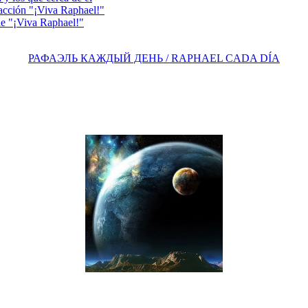
acción "¡Viva Raphael!"
e "¡Viva Raphael!"
РАФАЭЛЬ КАЖДЫЙ ДЕНЬ / RAPHAEL CADA DÍA