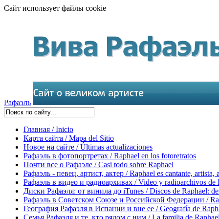
Сайт использует файлы cookie
Рафаэль
Главная / Inicio
Карта сайта / Mapa del Sitio
Новое на сайте / Últimas actualizaciones
Рафаэль в фотопортретах / Raphael en los fotoretratos
Почти все о Рафаэле / Casi todo sobre Raphael
Рафаэль - певец, артист, актер / Raphael es cantante, artista, 
Рафаэль в видео и радиоархивах / Video y radioarchivos de
Диски Рафаэля: от винила до iTunes / Discos de Raphael: desd
Рафаэль в Советском Союзе и Российской Федерации / Rapha
География Рафаэля в Испании и вне ее / Geografía de Rapha
Семья Рафаэля и те, кто рядом с ним / La familia de Raphael 