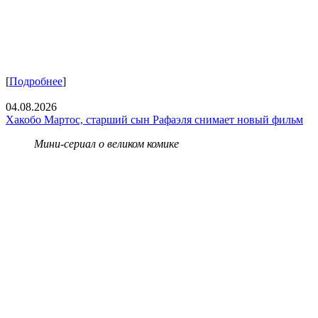
[
Подробнее
]
04.08.2026
Хакобо Мартос, старший сын Рафаэля снимает новый фильм
Мини-сериал о великом комике