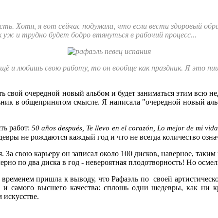
ть. Хотя, я вот сейчас подумала, что если вести здоровый обр
 уж и трудно будет бодро втянуться в рабочий процесс...
щё и любишь свою работу, то он вообще как праздник. Я это пиш
ть свой очередной новый альбом и будет заниматься этим всю нед
льник в общепринятом смысле. Я написала "очередной новый альб
ять работ:
50 años después, Te llevo en el corazón, Lo mejor de mi 
девры не рождаются каждый год и что не всегда количество означ
. За свою карьеру он записал около 100 дисков, наверное, таки
ерно по два диска в год - невероятная плодотворность! Но осмел
 со временем пришла к выводу, что Рафаэль по своей артистичес
 и самого высшего качества: сплошь одни шедевры, как ни кр
 искусстве.