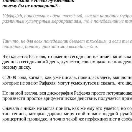
Понедельник с Нелли Рузметовой:
почему бы не поговорить?..
Уффффф, понедельник - день тяжёлый, гласит народная мудрос
различным культурным мероприятиям, то в понедельник не так
Так что, не для всех понедельник бывает тяжёлым, а если ты е
праздники, потому что это мои выходные дни.
Что касается Рафаэля, то именно сегодня он начинает записыва
для него сегодняшний день, думается, совсем даже не понеде
новому диску.
С 2009 года, когда я, как уже писала, появилась здесь, вышло п
которые не знают Рафаэля, могут усмехнуться и сказать, что ше
Но на мой взгляд, вся дискография Рафаэля просто потрясающая
произвести простое арифметическое действие, получается прим
Сначала я никак не могла понять, как же ему это удаётся, но
тип гениев, которые дарили миру свой талант щедрой рукой
концертной площадке, и точно такой же перфекционист в своём