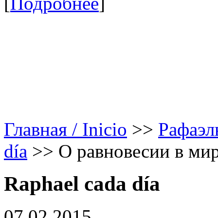
[
Подробнее
]
Главная / Inicio
>>
Рафаэл
día
>>
О равновесии в ми
Raphael cada día
07.02.2015