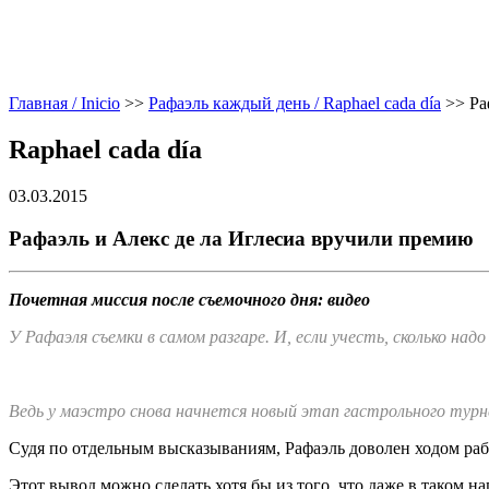
Главная / Inicio
>>
Рафаэль каждый день / Raphael cada día
>>
Ра
Raphael cada día
03.03.2015
Рафаэль и Алекс де ла Иглесиа вручили премию
Почетная миссия после съемочного дня: видео
У Рафаэля съемки в самом разгаре. И, если учесть, сколько н
Ведь у маэстро снова начнется новый этап гастрольного турн
Судя по отдельным высказываниям, Рафаэль доволен ходом рабо
Этот вывод можно сделать хотя бы из того, что даже в таком 