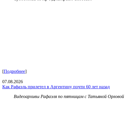
[
Подробнее
]
07.08.2026
Как Рафаэль прилетел в Аргентину почти 60 лет назад
Видеоархивы Рафаэля по пятницам с Татьяной Орловой