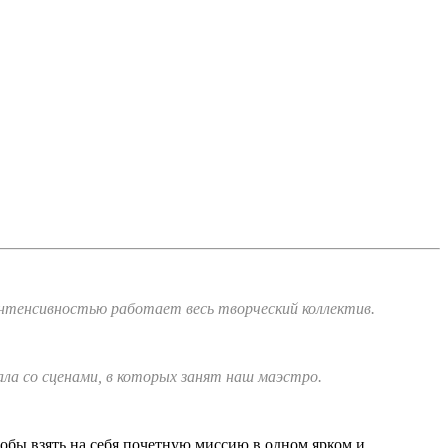
 интенсивностью работает весь творческий коллектив.
ла со сценами, в которых занят наш маэстро.
тобы взять на себя почетную миссию в одном ярком и