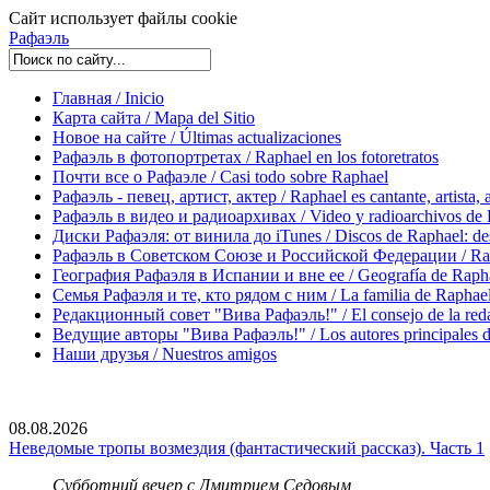
Сайт использует файлы cookie
Рафаэль
Главная / Inicio
Карта сайта / Mapa del Sitio
Новое на сайте / Últimas actualizaciones
Рафаэль в фотопортретах / Raphael en los fotoretratos
Почти все о Рафаэле / Casi todo sobre Raphael
Рафаэль - певец, артист, актер / Raphael es cantante, artista, 
Рафаэль в видео и радиоархивах / Video y radioarchivos de
Диски Рафаэля: от винила до iTunes / Discos de Raphael: desd
Рафаэль в Советском Союзе и Российской Федерации / Rapha
География Рафаэля в Испании и вне ее / Geografía de Rapha
Семья Рафаэля и те, кто рядом с ним / La familia de Raphael 
Редакционный совет "Вива Рафаэль!" / El consejo de la red
Ведущие авторы "Вива Рафаэль!" / Los autores principales d
Наши друзья / Nuestros amigos
08.08.2026
Неведомые тропы возмездия (фантастический рассказ). Часть 1
Субботний вечер с Дмитрием Седовым