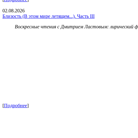
02.08.2026
Близость (В этом мире летящем...). Часть III
Воскресные чтения с Дмитрием Ластовым:
лирический 
[
Подробнее
]