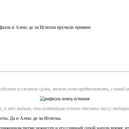
фаэль и Алекс де ла Иглесиа вручили премию
адо сделать в сжатые сроки, можно легко предположить, с какой
е, а это значит, что необходимо успеть отснять массу материа
ты. Да и Алекс де ла Иглесиа.
напряженном ритме режиссер и его главный герой нашли время, ч