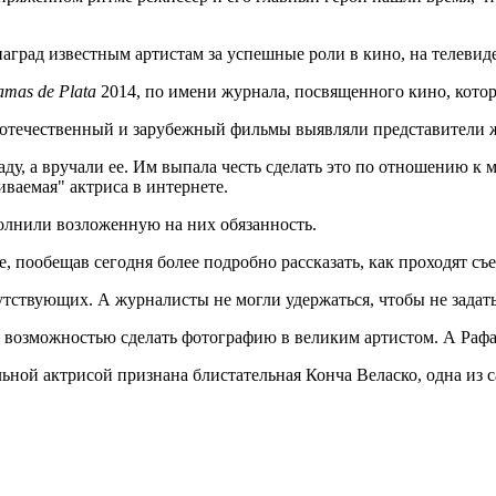
аград известным артистам за успешные роли в кино, на телевид
amas de Plata
2014, по имени журнала, посвященного кино, котор
 отечественный и зарубежный фильмы выявляли представители 
раду, а вручали ее. Им выпала честь сделать это по отношению к
киваемая" актриса в интернете.
олнили возложенную на них обязанность.
е, пообещав сегодня более подробно рассказать, как проходят съ
тствующих. А журналисты не могли удержаться, чтобы не задать
 возможностью сделать фотографию в великим артистом. А Рафаэл
льной актрисой признана блистательная Конча Веласко, одна из