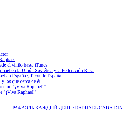
actor
 Raphael
e el vinilo hasta iTunes
el en la Unión Soviética y la Federación Rusa
el en España y fuera de España
y los que cerca de él
acción "¡Viva Raphael!"
e "¡Viva Raphael!"
РАФАЭЛЬ КАЖДЫЙ ДЕНЬ / RAPHAEL CADA DÍA