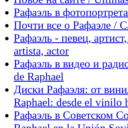
Рафаэль в фотопортретах 
Почти все о Рафаэле / C
Рафаэль - певец, артист, 
artista, actor
Рафаэль в видео и радио
de Raphael
Диски Рафаэля: от винил
Raphael: desde el vinilo 
Рафаэль в Советском С
Raphael en la Unión Sovi