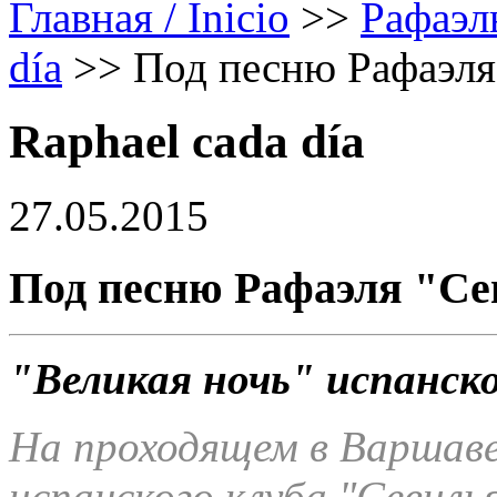
Главная / Inicio
>>
Рафаэл
día
>>
Под песню Рафаэля
Raphael cada día
27.05.2015
Под песню Рафаэля "Се
"Великая ночь" испанск
На проходящем в Варшав
испанского клуба "Севиль