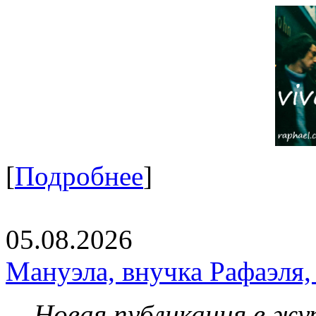
[
Подробнее
]
05.08.2026
Мануэла, внучка Рафаэля,
Новая публикация в жу