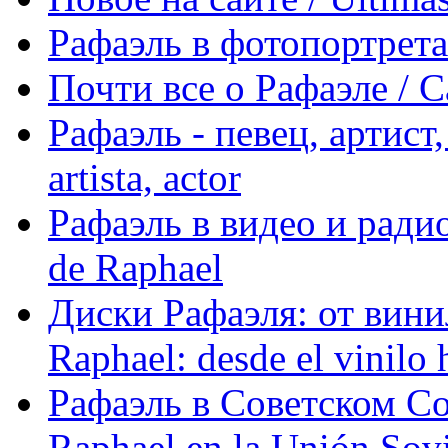
Рафаэль в фотопортретах 
Почти все о Рафаэле / C
Рафаэль - певец, артист, 
artista, actor
Рафаэль в видео и радио
de Raphael
Диски Рафаэля: от винил
Raphael: desde el vinilo 
Рафаэль в Советском С
Raphael en la Unión Sovi