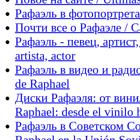
Рафаэль в фотопортретах 
Почти все о Рафаэле / C
Рафаэль - певец, артист, 
artista, actor
Рафаэль в видео и радио
de Raphael
Диски Рафаэля: от винил
Raphael: desde el vinilo 
Рафаэль в Советском С
Raphael en la Unión Sovi