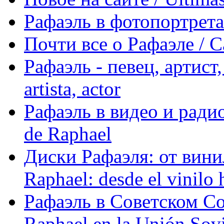
Рафаэль в фотопортретах 
Почти все о Рафаэле / C
Рафаэль - певец, артист, 
artista, actor
Рафаэль в видео и радио
de Raphael
Диски Рафаэля: от винил
Raphael: desde el vinilo 
Рафаэль в Советском С
Raphael en la Unión Sovi