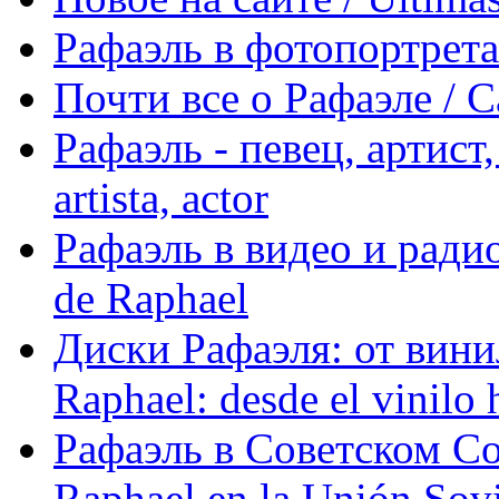
Рафаэль в фотопортретах 
Почти все о Рафаэле / C
Рафаэль - певец, артист, 
artista, actor
Рафаэль в видео и радио
de Raphael
Диски Рафаэля: от винил
Raphael: desde el vinilo 
Рафаэль в Советском С
Raphael en la Unión Sovi