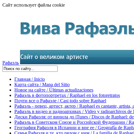
Сайт использует файлы cookie
Рафаэль
Главная / Inicio
Карта сайта / Mapa del Sitio
Новое на сайте / Últimas actualizaciones
Рафаэль в фотопортретах / Raphael en los fotoretratos
Почти все о Рафаэле / Casi todo sobre Raphael
Рафаэль - певец, артист, актер / Raphael es cantante, artista, 
Рафаэль в видео и радиоархивах / Video y radioarchivos de
Диски Рафаэля: от винила до iTunes / Discos de Raphael: desd
Рафаэль в Советском Союзе и Российской Федерации / Rapha
География Рафаэля в Испании и вне ее / Geografía de Rapha
Семья Рафаэля и те, кто рядом с ним / La familia de Raphael 