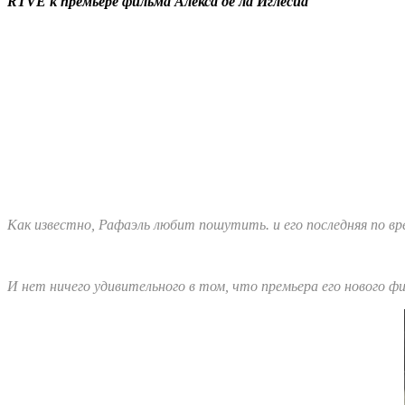
RTVE к премьере фильма Алекса де ла Иглесиа
Как известно, Рафаэль любит пошутить. и его последняя по в
И нет ничего удивительного в том, что премьера его нового ф