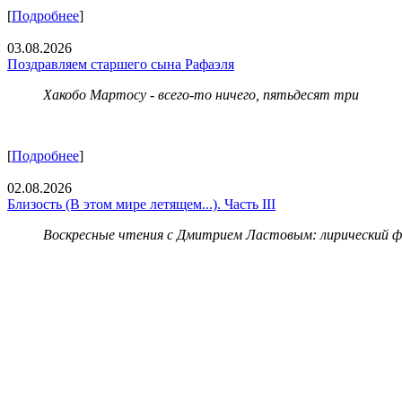
[
Подробнее
]
03.08.2026
Поздравляем старшего сына Рафаэля
Хакобо Мартосу - всего-то ничего, пятьдесят три
[
Подробнее
]
02.08.2026
Близость (В этом мире летящем...). Часть III
Воскресные чтения с Дмитрием Ластовым:
лирический 