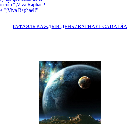
acción "¡Viva Raphael!"
e "¡Viva Raphael!"
РАФАЭЛЬ КАЖДЫЙ ДЕНЬ / RAPHAEL CADA DÍA