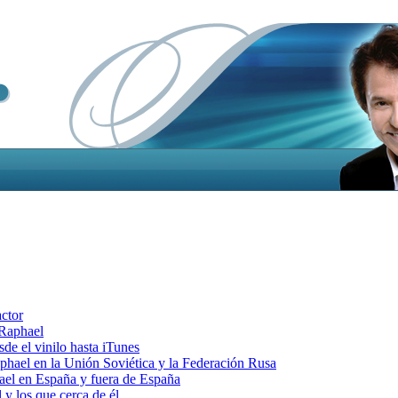
actor
 Raphael
e el vinilo hasta iTunes
el en la Unión Soviética y la Federación Rusa
el en España y fuera de España
y los que cerca de él