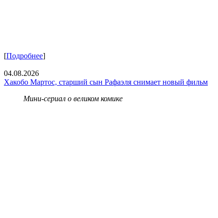
[
Подробнее
]
04.08.2026
Хакобо Мартос, старший сын Рафаэля снимает новый фильм
Мини-сериал о великом комике