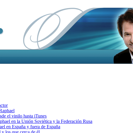
actor
 Raphael
e el vinilo hasta iTunes
el en la Unión Soviética y la Federación Rusa
el en España y fuera de España
y los que cerca de él