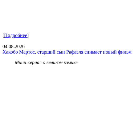
[
Подробнее
]
04.08.2026
Хакобо Мартос, старший сын Рафаэля снимает новый фильм
Мини-сериал о великом комике