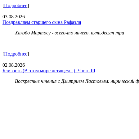
[
Подробнее
]
03.08.2026
Поздравляем старшего сына Рафаэля
Хакобо Мартосу - всего-то ничего, пятьдесят три
[
Подробнее
]
02.08.2026
Близость (В этом мире летящем...). Часть III
Воскресные чтения с Дмитрием Ластовым:
лирический 