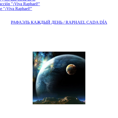
acción "¡Viva Raphael!"
e "¡Viva Raphael!"
РАФАЭЛЬ КАЖДЫЙ ДЕНЬ / RAPHAEL CADA DÍA