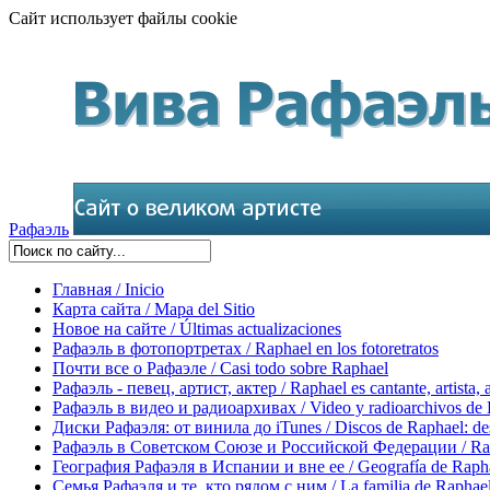
Сайт использует файлы cookie
Рафаэль
Главная / Inicio
Карта сайта / Mapa del Sitio
Новое на сайте / Últimas actualizaciones
Рафаэль в фотопортретах / Raphael en los fotoretratos
Почти все о Рафаэле / Casi todo sobre Raphael
Рафаэль - певец, артист, актер / Raphael es cantante, artista, 
Рафаэль в видео и радиоархивах / Video y radioarchivos de
Диски Рафаэля: от винила до iTunes / Discos de Raphael: desd
Рафаэль в Советском Союзе и Российской Федерации / Rapha
География Рафаэля в Испании и вне ее / Geografía de Rapha
Семья Рафаэля и те, кто рядом с ним / La familia de Raphael 