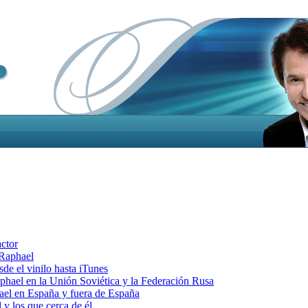
actor
 Raphael
e el vinilo hasta iTunes
el en la Unión Soviética y la Federación Rusa
el en España y fuera de España
y los que cerca de él