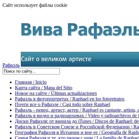
Сайт использует файлы cookie
Рафаэль
Главная / Inicio
Карта сайта / Mapa del Sitio
Новое на сайте / Últimas actualizaciones
Рафаэль в фотопортретах / Raphael en los fotoretratos
Почти все о Рафаэле / Casi todo sobre Raphael
Рафаэль - певец, артист, актер / Raphael es cantante, artista, 
Рафаэль в видео и радиоархивах / Video y radioarchivos de
Диски Рафаэля: от винила до iTunes / Discos de Raphael: desd
Рафаэль в Советском Союзе и Российской Федерации / Rapha
География Рафаэля в Испании и вне ее / Geografía de Rapha
Семья Рафаэля и те, кто рядом с ним / La familia de Raphael 