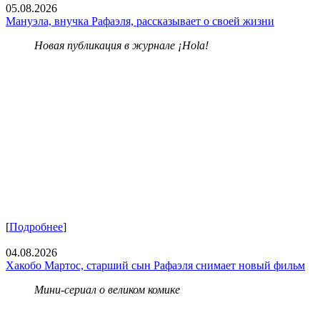
05.08.2026
Мануэла, внучка Рафаэля, рассказывает о своей жизни
Новая публикация в журнале ¡Hola!
[
Подробнее
]
04.08.2026
Хакобо Мартос, старший сын Рафаэля снимает новый фильм
Мини-сериал о великом комике