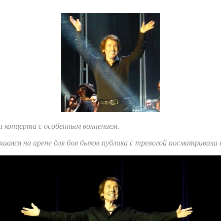
ла концерта с особенным волнением.
вшаяся на арене для боя быков публика с тревогой посматривала