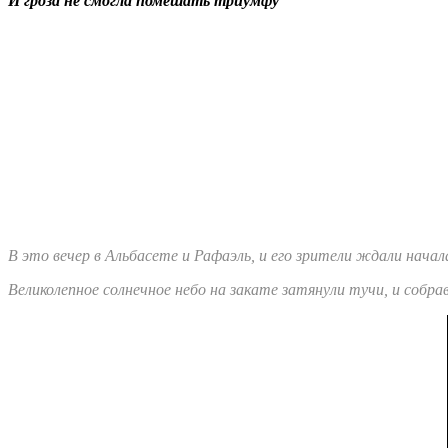
И гроза не смогла помешать триумфу
В это вечер в Альбасете и Рафаэль, и его зрители ждали нача
Великолепное солнечное небо на закате затянули тучи, и собра