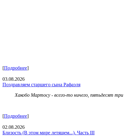
[
Подробнее
]
03.08.2026
Поздравляем старшего сына Рафаэля
Хакобо Мартосу - всего-то ничего, пятьдесят три
[
Подробнее
]
02.08.2026
Близость (В этом мире летящем...). Часть III