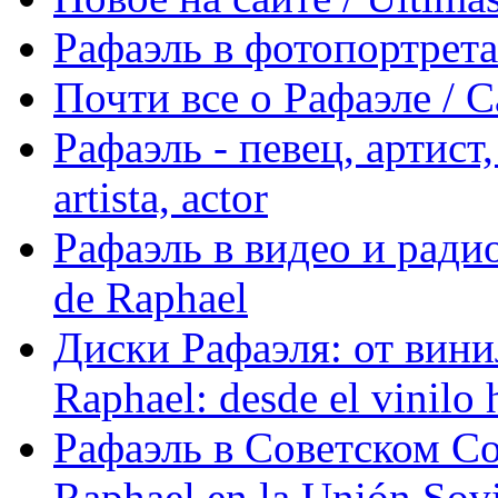
Рафаэль в фотопортретах 
Почти все о Рафаэле / C
Рафаэль - певец, артист, 
artista, actor
Рафаэль в видео и радио
de Raphael
Диски Рафаэля: от винил
Raphael: desde el vinilo 
Рафаэль в Советском С
Raphael en la Unión Sovi