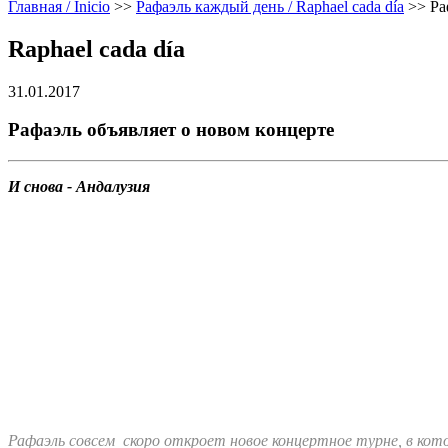
Главная / Inicio
>>
Рафаэль каждый день / Raphael cada día
>>
Ра
Raphael cada día
31.01.2017
Рафаэль объявляет о новом концерте
И снова - Андалузия
Рафаэль совсем скоро откроет новое концертное турне, в кото