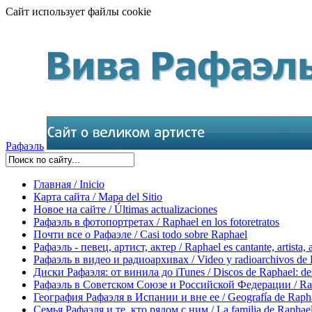
Сайт использует файлы cookie
Рафаэль
Главная / Inicio
Карта сайта / Mapa del Sitio
Новое на сайте / Últimas actualizaciones
Рафаэль в фотопортретах / Raphael en los fotoretratos
Почти все о Рафаэле / Casi todo sobre Raphael
Рафаэль - певец, артист, актер / Raphael es cantante, artista, 
Рафаэль в видео и радиоархивах / Video y radioarchivos de
Диски Рафаэля: от винила до iTunes / Discos de Raphael: desd
Рафаэль в Советском Союзе и Российской Федерации / Rapha
География Рафаэля в Испании и вне ее / Geografía de Rapha
Семья Рафаэля и те, кто рядом с ним / La familia de Raphael 