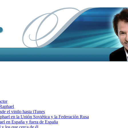
actor
 Raphael
e el vinilo hasta iTunes
el en la Unión Soviética y la Federación Rusa
el en España y fuera de España
y los que cerca de él