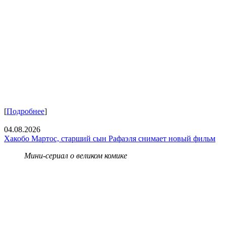
[
Подробнее
]
04.08.2026
Хакобо Мартос, старший сын Рафаэля снимает новый фильм
Мини-сериал о великом комике