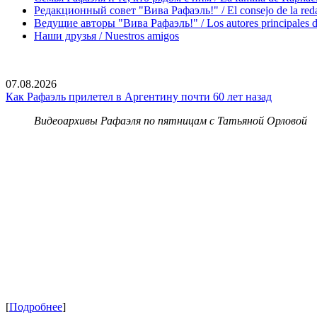
Редакционный совет "Вива Рафаэль!" / El consejo de la red
Ведущие авторы "Вива Рафаэль!" / Los autores principales d
Наши друзья / Nuestros amigos
07.08.2026
Как Рафаэль прилетел в Аргентину почти 60 лет назад
Видеоархивы Рафаэля по пятницам с Татьяной Орловой
[
Подробнее
]