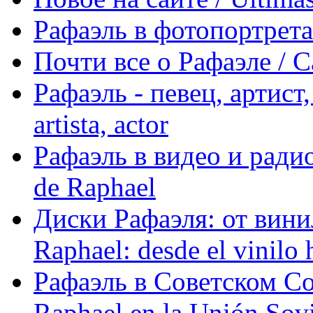
Рафаэль в фотопортретах 
Почти все о Рафаэле / C
Рафаэль - певец, артист, 
artista, actor
Рафаэль в видео и радио
de Raphael
Диски Рафаэля: от винил
Raphael: desde el vinilo 
Рафаэль в Советском С
Raphael en la Unión Sovi