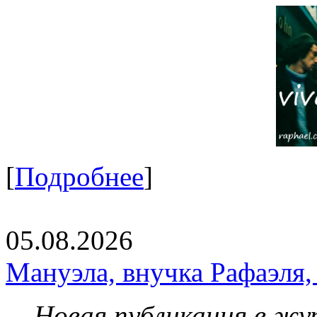
[
Подробнее
]
05.08.2026
Мануэла, внучка Рафаэля,
Новая публикация в жу